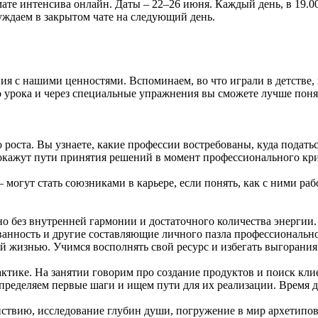
е интенсива онлайн. Даты – 22–26 июня. Каждый день, в 19.00,
уждаем в закрытом чате на следующий день.
ния с нашими ценностями. Вспоминаем, во что играли в детстве
урока и через специальные упражнения вы сможете лучше понят
роста. Вы узнаете, какие профессии востребованы, куда податься
окажут пути принятия решений в момент профессионального кри
 – могут стать союзниками в карьере, если понять, как с ними 
но без внутренней гармонии и достаточного количества энергии
ованность и другие составляющие личного пазла профессиональн
й жизнью. Учимся восполнять свой ресурс и избегать выгорания
актике. На занятии говорим про создание продуктов и поиск кл
пределяем первые шаги и ищем пути для их реализации. Время д
ействию, исследование глубин души, погружение в мир архетипо