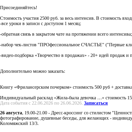
Присоединяйтесь!
Стоимость участия 2500 руб. за весь интенсив. В стоимость вход
-все уроки в записи с доступом 1 месяц;
-обратная связь в закрытом чате на протяжении всего интенсива;
-набор чек-листов "ПРОфессиональное СЧАСТЬЕ" ("Первые клие
-видео-подборка «Творчество в продажах» - 20+ идей продаж и 
Дополнительно можно заказать:
Книгу «Фрилансерским почерком» стоимость 500 руб + доставка 
Индивидуальный расклад «Жила-была девочка …» стоимость 15
Дата события с 22.06.2026 по 26.06.2026.
Записаться
26 августа
, 19.00-21.00 - Дресс-кроссинг со стилистом "Ценно
фотографирование, душевные беседы, для желающих - индивидуа
Коломяжский 13/3.