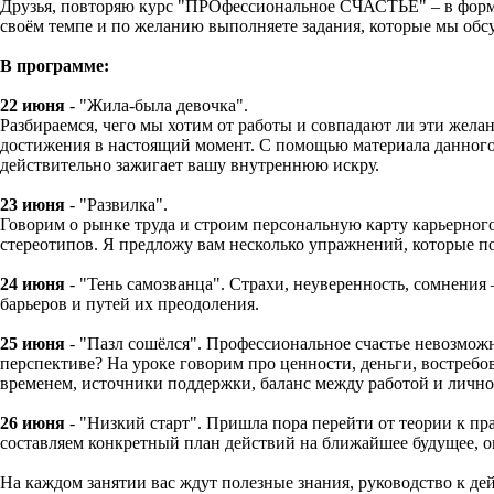
Друзья, повторяю курс "ПРОфессиональное СЧАСТЬЕ" – в формат
своём темпе и по желанию выполняете задания, которые мы обс
В программе:
22 июня
- "Жила-была девочка".
Разбираемся, чего мы хотим от работы и совпадают ли эти жела
достижения в настоящий момент. С помощью материала данного 
действительно зажигает вашу внутреннюю искру.
23 июня
- "Развилка".
Говорим о рынке труда и строим персональную карту карьерного 
стереотипов. Я предложу вам несколько упражнений, которые п
24 июня
- "Тень самозванца". Страхи, неуверенность, сомнения
барьеров и путей их преодоления.
25 июня
- "Пазл сошёлся". Профессиональное счастье невозмож
перспективе? На уроке говорим про ценности, деньги, востреб
временем, источники поддержки, баланс между работой и лично
26 июня
- "Низкий старт". Пришла пора перейти от теории к пр
составляем конкретный план действий на ближайшее будущее, о
На каждом занятии вас ждут полезные знания, руководство к д