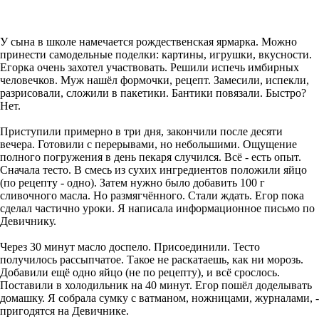
У сына в школе намечается рождественская ярмарка. Можно
принести самодельные поделки: картины, игрушки, вкусности.
Егорка очень захотел участвовать. Решили испечь имбирных
человечков. Муж нашёл формочки, рецепт. Замесили, испекли,
разрисовали, сложили в пакетики. Бантики повязали. Быстро?
Нет.
Приступили примерно в три дня, закончили после десяти
вечера. Готовили с перерывами, но небольшими. Ощущение
полного погружения в день пекаря случился. Всё - есть опыт.
Сначала тесто. В смесь из сухих ингредиентов положили яйцо
(по рецепту - одно). Затем нужно было добавить 100 г
сливочного масла. Но размягчённого. Стали ждать. Егор пока
сделал частично уроки. Я написала информационное письмо по
Девичнику.
Через 30 минут масло доспело. Присоединили. Тесто
получилось рассыпчатое. Такое не раскатаешь, как ни морозь.
Добавили ещё одно яйцо (не по рецепту), и всё срослось.
Поставили в холодильник на 40 минут. Егор пошёл доделывать
домашку. Я собрала сумку с ватманом, ножницами, журналами, -
пригодятся на Девичнике.