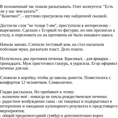
В положенный час пошли раскатывать. Олег волнуется: "Есть
ли у нас чем катать?".
"Конечно!", - шутливо пригрозила ему найденной скалкой.
Достигли слоя "не толще 5 мм", приступили к интересному -
вырезанию. Сделали с Егоркой по фигурке, но они прилипли к
столу, и переложить их на противень не было никакого шанса.
Начали заново. Слепили тестовый ком, на стол насыпали
побольше муки, раскатали пласт. Дело пошло.
Получилось два противня печенья. Красивых - для ярмарки -
тринадцать. Муж приготовил глазурь, я украсила. Егор оформил
печенье для нас.
Сложили в коробку, чтобы до школы донести. Поместилось с
комфортом 12 человечков. Символично.
Гладко рассказала. Но прибавьте к этому:
- волнение моё - никогда не пекла рождественское печенье;
- радостное возбуждение сына - он танцевал и подпрыгивал в
нетерпении и ожидании кулинарного результата и предстоящего
мероприятия;
- общий предновогодний сумбур и дополнительно ворох