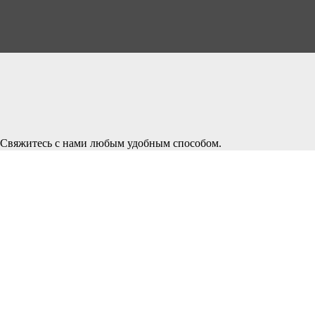
Cвяжитесь с нами любым удобным способом.
Мы будем рады новым идеям и ответим на ваши вопросы:
E-mail:
irinakarpova@internet.ru
WhatsApp, Telegram +7 911 239 79 53